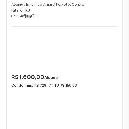
Avenida Ernani do Amaral Peixoto
,
Centro
Niterói
,
RJ
63
m²
1
1
R$ 1.600,00
Aluguel
Condomínio
R$ 728,17
·
IPTU
R$ 169,98