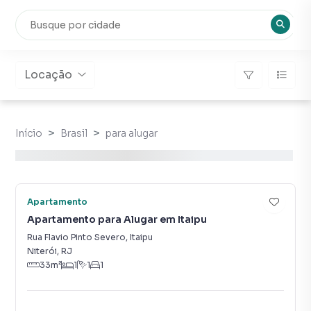
Locação
Início
Brasil
para alugar
Vídeo
15
Apartamento
Apartamento para Alugar em Itaipu
Rua Flavio Pinto Severo
,
Itaipu
Niterói
,
RJ
33
m²
1
1
1