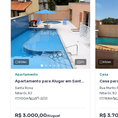
Vídeo
24
Vídeo
Apartamento
Casa
Apartamento para Alugar em Santa
Casa par
Rosa
Santa Rosa
Rua Murilo 
Niterói
,
RJ
Niterói
,
RJ
100
m²
3
2
1
168
m²
R$ 3.000,00
R$ 3.7
Aluguel