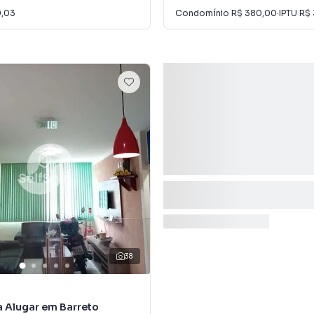
9,03
Condomínio
R$ 380,00
·
IPTU
R$
38
 Alugar em Barreto