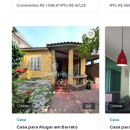
Condomínio
R$ 1.598,97
·
IPTU
R$ 421,25
IPTU
R$ 36
Vídeo
5
Vídeo
Casa
Casa
Casa para Alugar em Barreto
Casa para