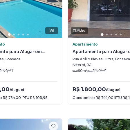
9
Vídeo
nto
Apartamento
nto para Alugar em
Apartamento para Alugar 
Fonseca
es
,
Fonseca
Rua Adílio Neves Dutra
,
Fonseca
Niterói
,
RJ
2
1
1
60
m²
2
2
1
,00
R$ 1.800,00
Aluguel
Aluguel
io
R$ 784,00
·
IPTU
R$ 103,95
Condomínio
R$ 744,00
·
IPTU
R$ 1