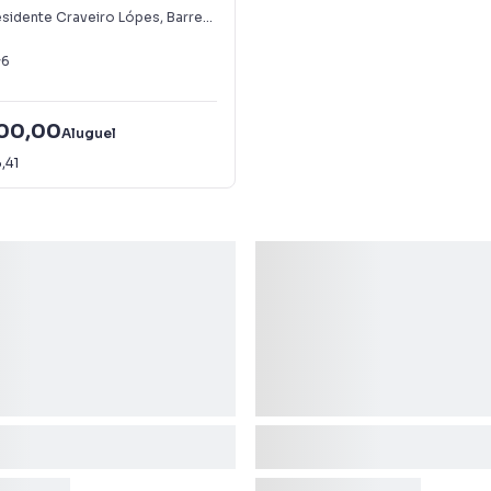
esidente Craveiro Lópes
,
Barreto
6
500,00
Aluguel
,41