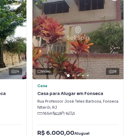
24
Vídeo
28
Casa
eca
Casa para Alugar em Fonseca
Rua Professor José Teles Barbosa
,
Fonseca
Niterói
,
RJ
165
m²
9
6
3
R$ 6.000,00
Aluguel