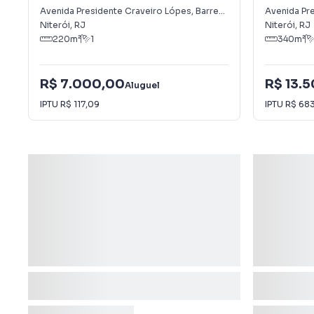
Avenida Presidente Craveiro Lópes
,
Barreto
Avenida Pr
Niterói
,
RJ
Niterói
,
RJ
220
m²
1
340
m²
R$ 7.000,00
R$ 13.
Aluguel
IPTU
R$ 117,09
IPTU
R$ 683