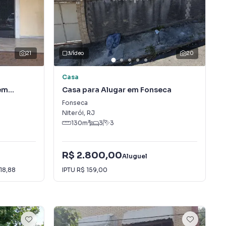
21
Vídeo
20
Casa
em
Casa para Alugar em Fonseca
Fonseca
Niterói
,
RJ
130
m²
3
3
R$ 2.800,00
Aluguel
18,88
IPTU
R$ 159,00