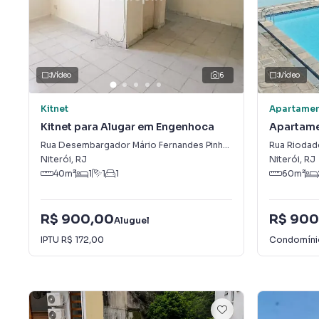
Vídeo
6
Vídeo
Kitnet
Apartame
Kitnet para Alugar em Engenhoca
Apartame
Fonseca
Rua Desembargador Mário Fernandes Pinheiro
,
Engenhoca
Rua Riodad
Niterói
,
RJ
Niterói
,
RJ
40
m²
1
1
1
60
m²
R$ 900,00
R$ 900
Aluguel
IPTU
R$ 172,00
Condomín