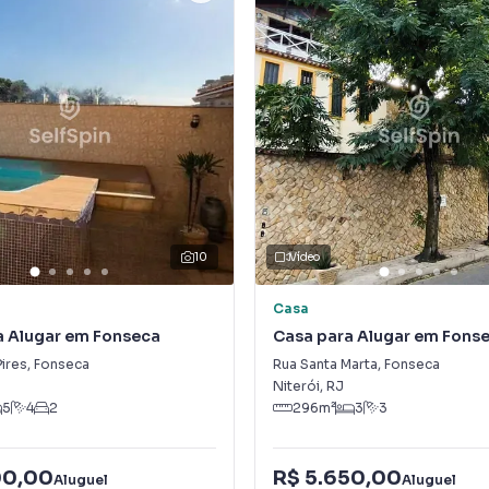
10
Vídeo
Casa
a Alugar em Fonseca
Casa para Alugar em Fons
Pires
,
Fonseca
Rua Santa Marta
,
Fonseca
Niterói
,
RJ
5
4
2
296
m²
3
3
00,00
R$ 5.650,00
Aluguel
Aluguel