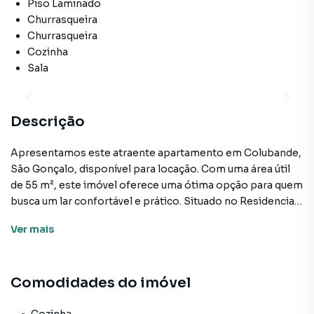
Piso Laminado
Churrasqueira
Churrasqueira
Cozinha
Sala
Descrição
Apresentamos este atraente apartamento em Colubande,
São Gonçalo, disponível para locação. Com uma área útil
de 55 m², este imóvel oferece uma ótima opção para quem
busca um lar confortável e prático. Situado no Residencial
Mar de Mangaratiba, o apartamento conta com 2 quartos, 1
Ver
mais
banheiro e 1 sala, proporcionando amplo espaço para uma
vida equilibrada.
Comodidades do imóvel
As comodidades do apartamento incluem cozinha,
aquecimento a gás, alarme, churrasqueira e andar alto,