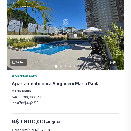
Piscina
Playground
Vídeo
18
Apartamento
Apartamento para Alugar em Maria Paula
Maria Paula
São Gonçalo
,
RJ
47
m²
2
1
R$ 1.800,00
Aluguel
Condomínio
R$ 318,81