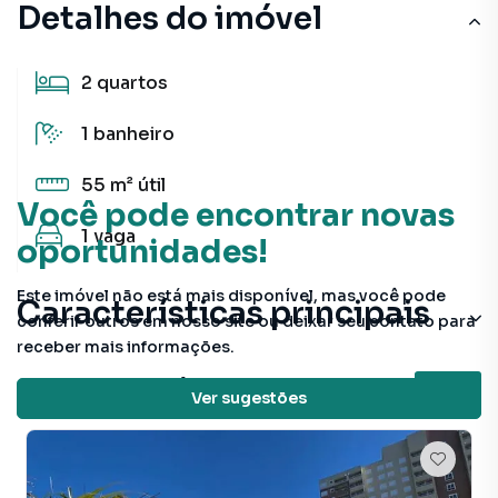
Detalhes do imóvel
2
quartos
1
banheiro
55 m²
útil
Você pode encontrar novas
1
vaga
oportunidades!
Este imóvel não está mais disponível, mas você pode
Características principais
conferir outros em nosso site ou deixar seu contato para
receber mais informações.
Portaria 24h
Veja outros imóveis nesta região
Ver sugestões
Aceita Pet
Andar Alto