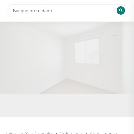
Início
São Gonçalo
Colubande
Apartamento