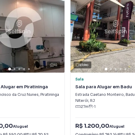
10
Vídeo
Sala
 Alugar em Piratininga
Sala para Alugar em Badu
ncisco da Cruz Nunes
,
Piratininga
Estrada Caetano Monteiro
,
Badu
Niterói
,
RJ
27
m²
1
00,00
R$ 1.200,00
Aluguel
Aluguel
io
R$ 550,00
·
IPTU
R$ 70,52
Condomínio
R$ 762,14
·
IPTU
R$ 2