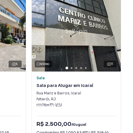
6
Vídeo
11
Sala
Sala para Alugar em Icaraí
Rua Mariz e Barros
,
Icaraí
Niterói
,
RJ
78
m²
1
1
R$ 2.500,00
Aluguel
42,45
Condomínio
R$ 1.050,63
·
IPTU
R$ 349,44