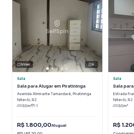
Vídeo
6
Sala
Sala
Sala para Alugar em Piratininga
Sala para
Avenida Almirante Tamandaré
,
Piratininga
Estrada Fra
Niterói
,
RJ
Niterói
,
RJ
30
m²
1
30
m²
R$ 1.800,00
R$ 1.2
Aluguel
IPTU
R$ 70,00
Condomín