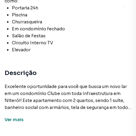
como:
Portaria 24h
Piscina
Churrasqueira
Em condomínio fechado
Salão de Festas
Circuito Interno TV
Elevador
Descrição
Excelente oportunidade para você que busca um novo lar
em um condomínio Clube com toda Infraestrutura em
Niterói! Este apartamento com 2 quartos, sendo 1 suíte,
banheiro social com armários, tela de segurança em todo
apartamento, ampla sala , cozinha com armários. 1 vaga de
Ver
mais
garagem no bairro do Badu, construído em 2010, está
disponível para locação. Com uma área útil de 91 m², este
imóvel padrão, amplas e confortáveis.