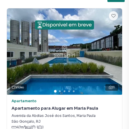
Vídeo
11
Apartamento
Apartamento para Alugar em Maria Paula
Avenida da Abdias José dos Santos
,
Maria Paula
São Gonçalo
,
RJ
47
m²
2
1
1