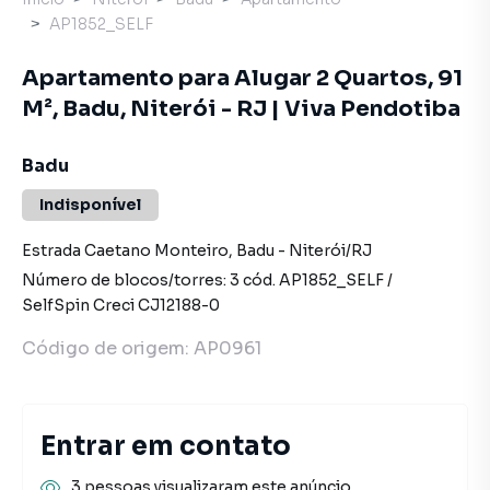
AP1852_SELF
Apartamento para Alugar 2 Quartos, 91
M², Badu, Niterói - RJ | Viva Pendotiba
Badu
Indisponível
Estrada Caetano Monteiro
,
Badu
-
Niterói
/
RJ
Número de blocos/torres:
3
cód.
AP1852_SELF
/
SelfSpin
Creci
CJ12188-0
Código de origem:
AP0961
Entrar em contato
3 pessoas visualizaram este anúncio