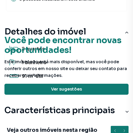
Detalhes do imóvel
Você pode encontrar novas
oportunidades!
2
quartos
Este imóvel não está mais disponível, mas você pode
1
banheiro
conferir outros em nosso site ou deixar seu contato para
receber mais informações.
91 m²
útil
Ver sugestões
Sem
vagas
Características principais
Veja outros imóveis nesta região