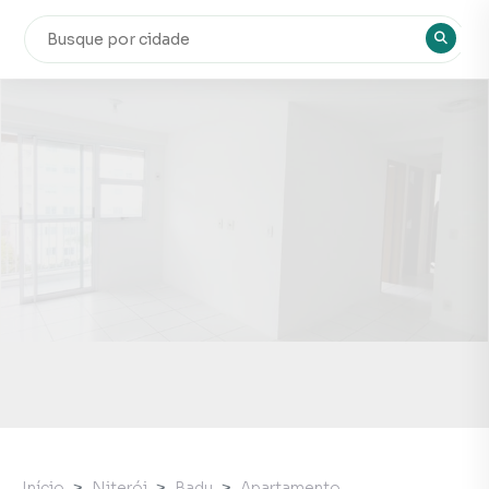
Início
Niterói
Badu
Apartamento