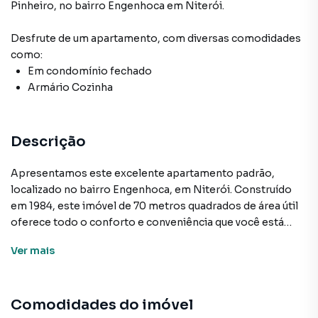
Pinheiro
,
no bairro Engenhoca
em Niterói
.
Desfrute de
um apartamento
, com diversas comodidades
como:
Em condomínio fechado
Armário Cozinha
Descrição
Apresentamos este excelente apartamento padrão,
localizado no bairro Engenhoca, em Niterói. Construído
em 1984, este imóvel de 70 metros quadrados de área útil
oferece todo o conforto e conveniência que você está
procurando.
Ver
mais
Com 2 quartos, 1 banheiro e 1 sala, este apartamento é
ideal para quem busca um lar funcional e bem-distribuído.
Comodidades do imóvel
O Jardim Residencial Fonseca, condomínio fechado onde