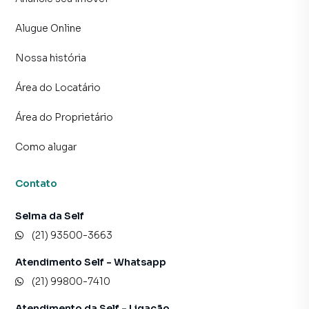
* OS VALORES REFERENTES À TAXAS E IMPOSTOS
Alugue Online
PODERÃO SOFRER VARIAÇÕES. COM RELAÇÃO AO
VALOR DO CONDOMÍNIO, NÃO ESTÃO INCLUÍDAS AS
Nossa história
DESPESAS REFERENTES AO CONSUMO DE ÁGUA, LUZ E
Área do Locatário
GÁS. A SELF NÃO PEDE DEPÓSITO PARA GARANTIA DE
RESERVA. TODOS OS PAGAMENTOS À IMOBILIÁRIA
Área do Proprietário
SERÃO EFETUADOS APÓS A ASSINATURA DO
CONTRATO.
Como alugar
Contato
Selma da Self
(21) 93500-3663
Atendimento Self - Whatsapp
(21) 99800-7410
Atendimento da Self - Ligação