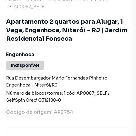
AP0087_SELF
Apartamento 2 quartos para Alugar, 1
Vaga, Engenhoca, Niterói - RJ | Jardim
Residencial Fonseca
Engenhoca
Indisponível
Rua Desembargador Mário Fernandes Pinheiro
,
Engenhoca
-
Niterói
/
RJ
Número de blocos/torres:
1
cód.
AP0087_SELF
/
SelfSpin
Creci
CJ12188-0
Código de origem:
AP2754