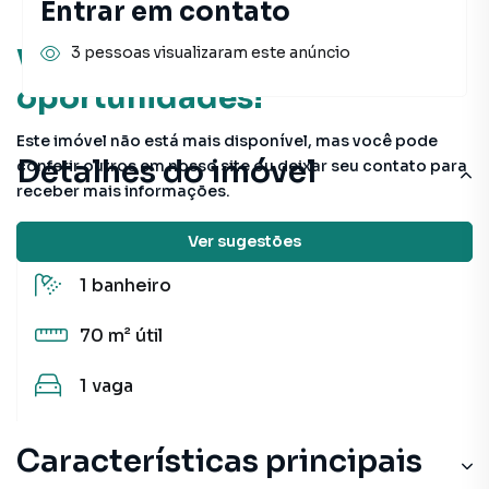
Entrar em contato
Você pode encontrar novas
3 pessoas visualizaram este anúncio
oportunidades!
Este imóvel não está mais disponível, mas você pode
Detalhes do imóvel
conferir outros em nosso site ou deixar seu contato para
receber mais informações.
2
quartos
Ver sugestões
1
banheiro
70 m²
útil
1
vaga
Características principais