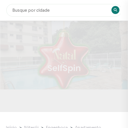
Início
Niterói
Engenhoca
Apartamento