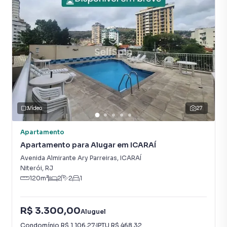
Vídeo
27
Apartamento
Apartamento para Alugar em ICARAÍ
Avenida Almirante Ary Parreiras
,
ICARAÍ
Niterói
,
RJ
120
m²
2
2
1
R$ 3.300,00
Aluguel
Condomínio
R$ 1.106,27
·
IPTU
R$ 468,32