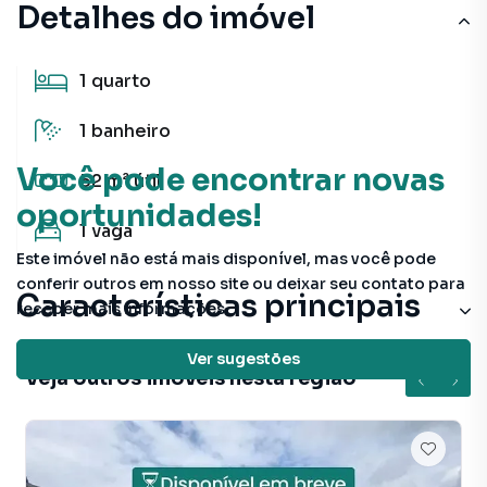
Detalhes do imóvel
1
quarto
1
banheiro
Você pode encontrar novas
52 m²
útil
oportunidades!
1
vaga
Este imóvel não está mais disponível, mas você pode
conferir outros em nosso site ou deixar seu contato para
Características principais
receber mais informações.
Ver sugestões
Veja outros imóveis nesta região