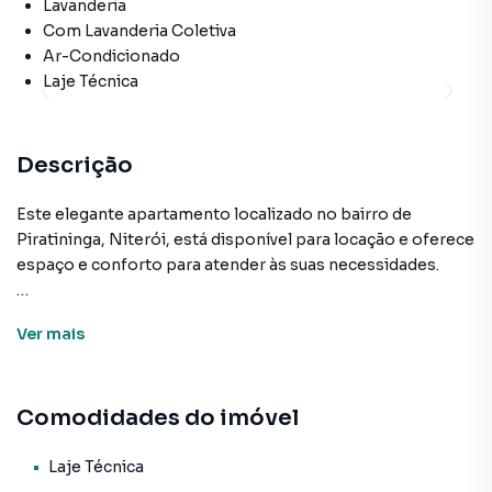
Lavanderia
Com Lavanderia Coletiva
Ar-Condicionado
Laje Técnica
Descrição
Este elegante apartamento localizado no bairro de
Piratininga, Niterói, está disponível para locação e oferece
espaço e conforto para atender às suas necessidades.
A unidade conta com 1 quarto e 1 sala, proporcionando um
Ver
mais
layout funcional e aconchegante. O imóvel está
desocupado, permitindo que o novo inquilino possa
personalizá-lo de acordo com seu estilo de vida. Embora
Comodidades do imóvel
não seja mobiliado, o espaço é versátil e permite que você
crie um ambiente à sua medida.
Possui ampla varanda gourmet com vista para a lagoa de
Laje Técnica