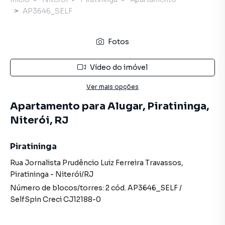
AP3646_SELF
Fotos
Vídeo do imóvel
Ver mais opções
Apartamento para Alugar, Piratininga,
Niterói, RJ
Piratininga
Rua Jornalista Prudêncio Luiz Ferreira Travassos
,
Piratininga
-
Niterói
/
RJ
Número de blocos/torres:
2
cód.
AP3646_SELF
/
SelfSpin
Creci
CJ12188-0