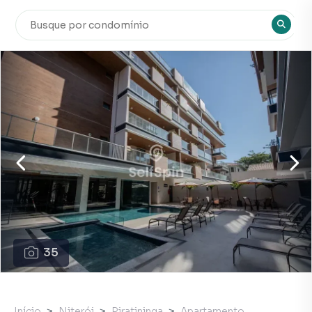
35
Início
Niterói
Piratininga
Apartamento