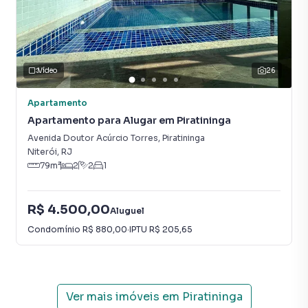
Vídeo
26
Apartamento
Apartamento para Alugar em Piratininga
Avenida Doutor Acúrcio Torres
,
Piratininga
Niterói
,
RJ
79
m²
2
2
1
R$ 4.500,00
Aluguel
Condomínio
R$ 880,00
·
IPTU
R$ 205,65
Ver mais imóveis em
Piratininga