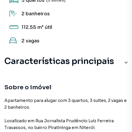
3
quartos
2
banheiros
112.55 m²
útil
2
vagas
Características principais
Varanda
Portaria 24h
Sobre o imóvel
Quadra do Mar
Apartamento para alugar com 3 quartos, 3 suites, 2 vagas e
2 banheiros.
Aquecimento a Gás
Localizado
em
Rua Jornalista Prudêncio Luiz Ferreira
Piscina
Travassos
,
no bairro Piratininga
em Niterói
.