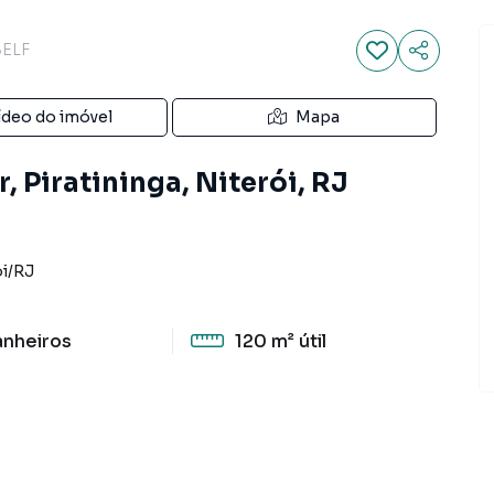
SELF
ídeo do imóvel
Mapa
, Piratininga, Niterói, RJ
i
/
RJ
anheiros
120 m²
útil