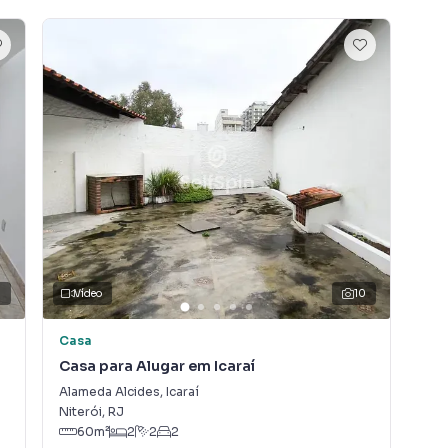
0
Vídeo
10
V
Casa
Ca
Casa para Alugar em Icaraí
Cas
Alameda Alcides
,
Icaraí
Rua
Niterói
,
RJ
Nit
60
m²
2
2
2