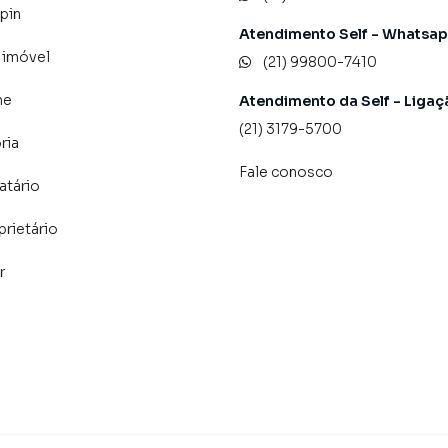
pin
Atendimento Self - Whatsa
 imóvel
(21) 99800-7410
ne
Atendimento da Self - Ligaç
(21) 3179-5700
ria
Fale conosco
atário
prietário
r