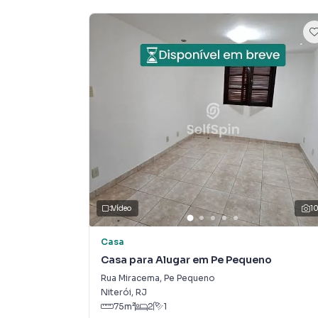
Vídeo
1
Casa
Casa para Alugar em Pe Pequeno
Rua Miracema
,
Pe Pequeno
Niterói
,
RJ
75
m²
2
1