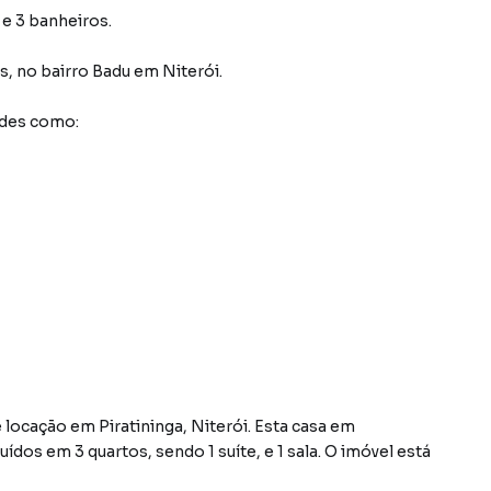
 e 3 banheiros.
es
,
no bairro Badu
em Niterói
.
ades como:
ocação em Piratininga, Niterói. Esta casa em
ídos em 3 quartos, sendo 1 suíte, e 1 sala. O imóvel está