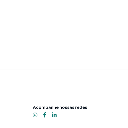
 3.800,00
R$ 4.500,
Aluguel
U
R$ 639,87
IPTU
R$ 360,26
Acompanhe nossas redes