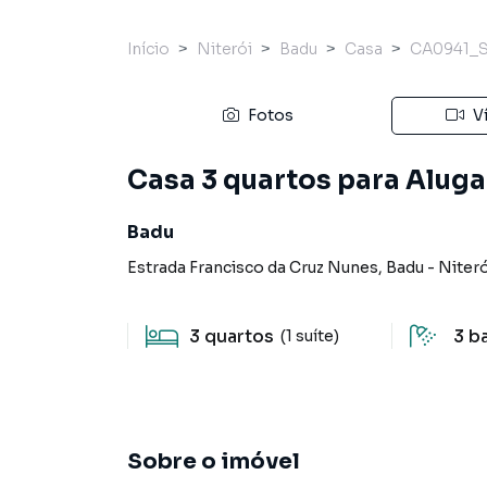
Início
Niterói
Badu
Casa
CA0941_
Fotos
V
Casa 3 quartos para Alugar
Badu
Estrada Francisco da Cruz Nunes
,
Badu
-
Niteró
3
quartos
3
b
(1 suíte)
Sobre o imóvel