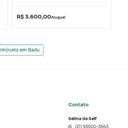
R$
R$ 3.600,00
Aluguel
IPT
 imóveis em
Badu
Contato
Selma da Self
(21) 93500-3663