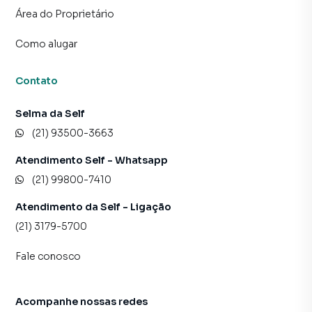
PODERÃO SOFRER VARIAÇÕES. COM RELAÇÃO AO
Área do Proprietário
VALOR DO CONDOMÍNIO, NÃO ESTÃO INCLUÍDAS AS
DESPESAS REFERENTES AO CONSUMO DE ÁGUA, LUZ E
Como alugar
GÁS. A SELF NÃO PEDE DEPÓSITO PARA GARANTIA DE
RESERVA. TODOS OS PAGAMENTOS À IMOBILIÁRIA
Contato
SERÃO EFETUADOS APÓS A ASSINATURA DO
CONTRATO.
Selma da Self
(21) 93500-3663
Atendimento Self - Whatsapp
(21) 99800-7410
Atendimento da Self - Ligação
(21) 3179-5700
Fale conosco
Acompanhe nossas redes