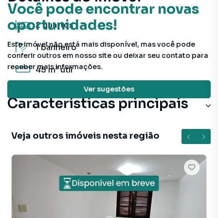
Você pode encontrar novas
oportunidades!
2
quartos
Este imóvel não está mais disponível, mas você pode
1
banheiro
conferir outros em nosso site ou deixar seu contato para
receber mais informações.
45 m²
útil
Ver sugestões
Características principais
Veja outros imóveis nesta região