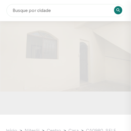
Início
Niterói
Centro
Casa
CA0980_SELF