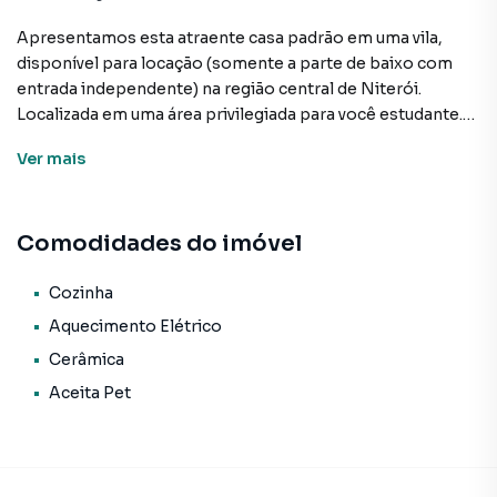
Apresentamos esta atraente casa padrão em uma vila,
disponível para locação (somente a parte de baixo com
entrada independente) na região central de Niterói.
Localizada em uma área privilegiada para você estudante.
Em frente ao Reserva Cultural, a poucos passos da UFF
Ver
mais
(Campus Gragoatá, praia vermelha e etc...). Fácil acesso ao
Plaza Shopping, às Barcas e diversos restaurantes, este
imóvel de 45 m² oferece conforto e praticidade para os
Comodidades do imóvel
inquilinos.
A propriedade conta com 2 quartos arejados e 1 banheiro
Cozinha
completo, além de uma sala ampla e iluminada. A cozinha é
Aquecimento Elétrico
equipada com os itens essenciais, proporcionando
Cerâmica
facilidade no preparo das refeições. O aquecimento
Aceita Pet
elétrico garante o conforto térmico durante os dias mais
frios.
As instalações em cerâmica, aliadas à praticidade dos