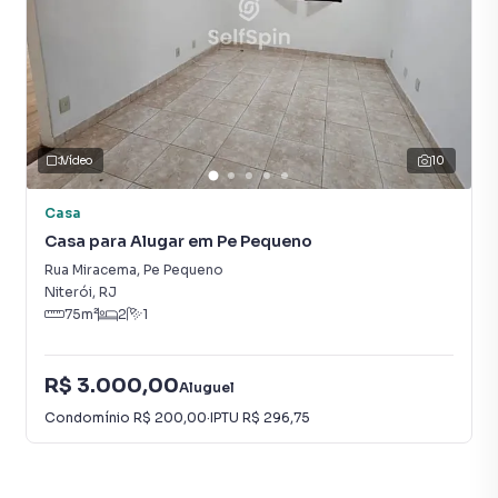
Vídeo
10
Casa
Casa para Alugar em Pe Pequeno
Rua Miracema
,
Pe Pequeno
Niterói
,
RJ
75
m²
2
1
R$ 3.000,00
Aluguel
Condomínio
R$ 200,00
·
IPTU
R$ 296,75