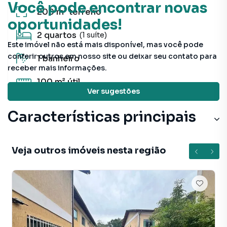
Você pode encontrar novas
200 m²
terreno
oportunidades!
2
quartos
(1 suíte)
Este imóvel não está mais disponível, mas você pode
conferir outros em nosso site ou deixar seu contato para
1
banheiro
receber mais informações.
100 m²
útil
Ver sugestões
Características principais
Aceita Pet
Veja outros imóveis nesta região
Cerâmica