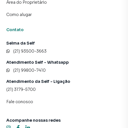
CONSUMO DE ÁGUA, LUZ E GÁS.
Área do Proprietário
A SELFSPIN NÃO PEDE DEPÓSITO PARA GARANTIA DE
Como alugar
RESERVA. TODOS OS PAGAMENTOS À IMOBILIÁRIA
SERÃO EFETUADOS APÓS A ASSINATURA DO
CONTRATO.*
Contato
Selma da Self
(21) 93500-3663
Atendimento Self - Whatsapp
(21) 99800-7410
Atendimento da Self - Ligação
(21) 3179-5700
Fale conosco
Acompanhe nossas redes