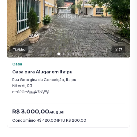
Vídeo
27
Casa
Casa para Alugar em Itaipu
Rua Georgina da Conceição
,
Itaipu
Niterói
,
RJ
120
m²
4
2
1
R$ 3.000,00
Aluguel
Condomínio
R$ 420,00
·
IPTU
R$ 200,00