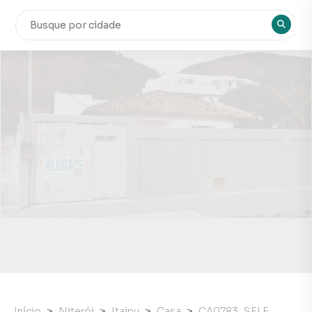
Início
Niterói
Itaipu
Casa
CA0783_SELF