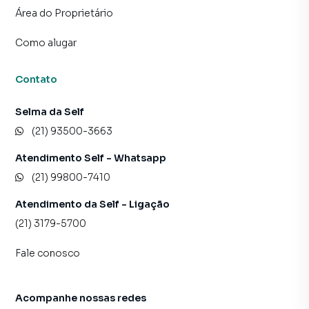
serviços, escritórios e negócios que dependem de
Área do Proprietário
acessibilidade, presença urbana e proximidade com um
público diversificado.
Como alugar
Potencial de Uso
Contato
A sala apresenta excelente potencial para atividades
Selma da Self
como:
(21) 93500-3663
Escritórios administrativos;
Atendimento Self - Whatsapp
Advocacia;
(21) 99800-7410
Contabilidade;
Consultorias;
Atendimento da Self - Ligação
Empresas de tecnologia;
(21) 3179-5700
Corretoras;
Representações comerciais;
Fale conosco
Agências de marketing;
Arquitetura e engenharia;
Atendimento profissional;
Acompanhe nossas redes
Profissionais liberais em geral.