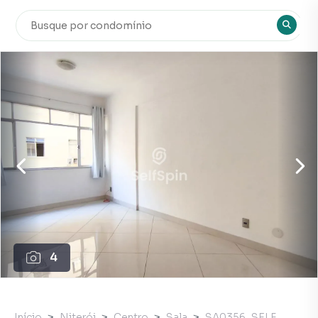
4
Início
Niterói
Centro
Sala
SA0356_SELF