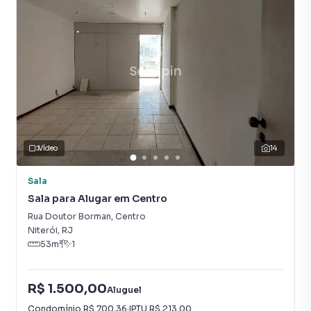
Divisória
Circuito Interno TV
Vídeo
14
Sala
Sala para Alugar em Centro
Rua Doutor Borman
,
Centro
Niterói
,
RJ
53
m²
1
R$ 1.500,00
Aluguel
Condomínio
R$ 700,36
·
IPTU
R$ 213,00