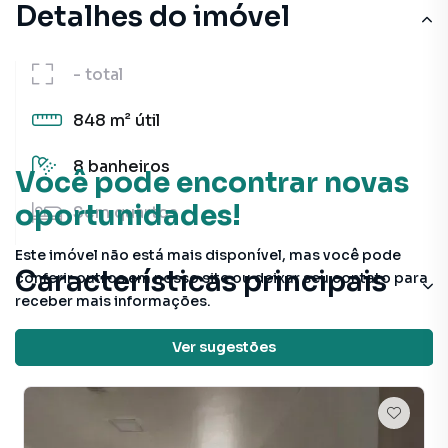
Detalhes do imóvel
-
total
848 m²
útil
8
banheiros
Você pode encontrar novas
oportunidades!
Sem
quartos
Este imóvel não está mais disponível, mas você pode
Características principais
conferir outros em nosso site ou deixar seu contato para
receber mais informações.
Portaria 24h
Veja outros imóveis nesta região
Ver sugestões
Sala
Circuito Interno TV