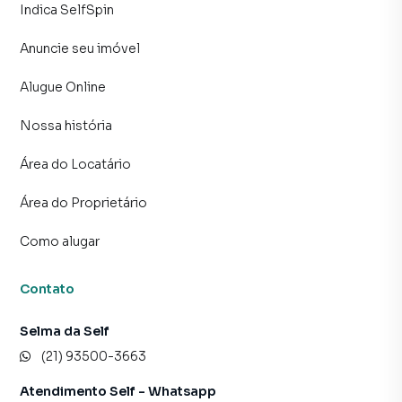
MUNICIPAIS.
Indica SelfSpin
OS VALORES REFERENTES À TAXAS E IMPOSTOS
Anuncie seu imóvel
PODERÃO SOFRER VARIAÇÕES. COM RELAÇÃO AO
VALOR DO CONDOMÍNIO, NÃO ESTÃO INCLUÍDAS AS
Alugue Online
DESPESAS REFERENTES AO CONSUMO DE ÁGUA, LUZ E
GÁS. A SELFSPIN NÃO PEDE DEPÓSITO PARA GARANTIA
Nossa história
DE RESERVA. TODOS OS PAGAMENTOS À IMOBILIÁRIA
Área do Locatário
SERÃO EFETUADOS APÓS A ASSINATURA DO
CONTRATO.
Área do Proprietário
Como alugar
Contato
Selma da Self
(21) 93500-3663
Atendimento Self - Whatsapp