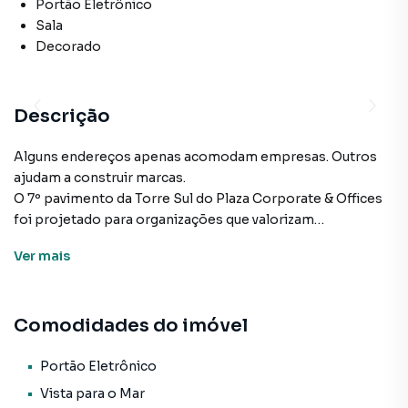
Portão Eletrônico
Sala
Decorado
Descrição
Alguns endereços apenas acomodam empresas. Outros
ajudam a construir marcas.
O 7º pavimento da Torre Sul do Plaza Corporate & Offices
foi projetado para organizações que valorizam
posicionamento estratégico, infraestrutura de excelência
Ver
mais
e uma presença corporativa compatível com sua ambição
de crescimento.
Comodidades do imóvel
Com 848 m² de área privativa em laje corporativa exclusiva,
o espaço oferece flexibilidade para implantação de sedes
administrativas, operações de tecnologia, centros de
Portão Eletrônico
serviços compartilhados, escritórios de advocacia,
Vista para o Mar