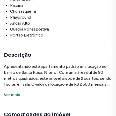
Piscina
Churrasqueira
Playground
Andar Alto
Quadra Poliesportiva
Portão Eletrônico
Descrição
Apresentando este apartamento padrão em locação no
bairro de Santa Rosa, Niterói. Com uma área útil de 80
metros quadrados, este imóvel dispõe de 2 quartos, sendo
1 suíte, e 1 sala. O valor da locação é de R$ 2.300 mensais,
com condomínio no Condomínio do Edifício Jardim das
Ver
mais
Samambaias.
O apartamento está desocupado e totalmente mobiliado,
Comodidades do imóvel
com armários na cozinha, quarto de serviço, suíte e demais