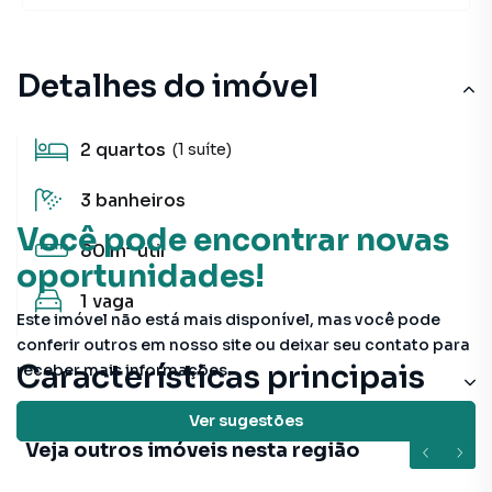
Detalhes do imóvel
2
quartos
(1 suíte)
3
banheiros
Você pode encontrar novas
80 m²
útil
oportunidades!
1
vaga
Este imóvel não está mais disponível, mas você pode
conferir outros em nosso site ou deixar seu contato para
Características principais
receber mais informações.
Quadra Poliesportiva
Ver sugestões
Veja outros imóveis nesta região
Aceita Pet