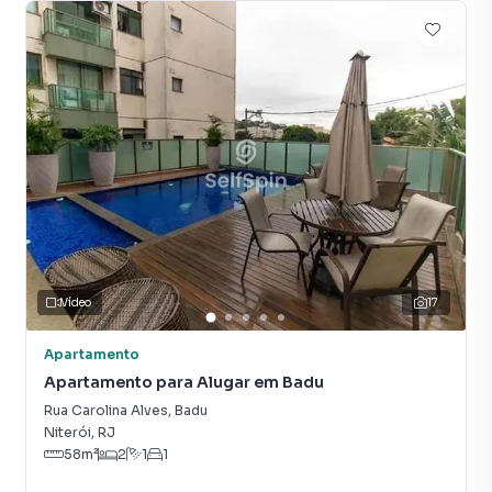
Piscina
Vídeo
17
Apartamento
Apartamento para Alugar em Badu
Rua Carolina Alves
,
Badu
Niterói
,
RJ
58
m²
2
1
1