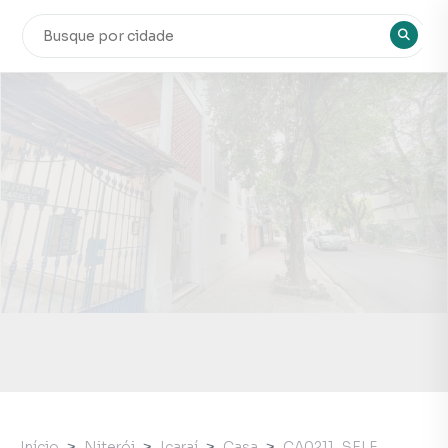
Início
Niterói
Icaraí
Casa
CA0211_SELF