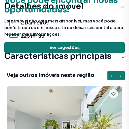
Você pode encontrar novas
Detalhes do imóvel
oportunidades!
Este imóvel não está mais disponível, mas você pode
2
banheiros
conferir outros em nosso site ou deixar seu contato para
receber mais informações.
225 m²
útil
Ver sugestões
Características principais
Veja outros imóveis nesta região