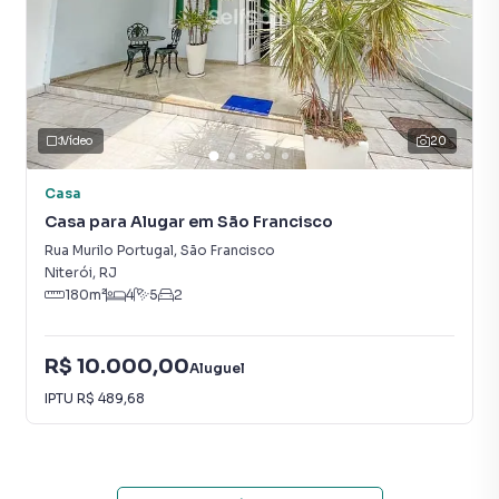
Vídeo
20
Casa
Casa para Alugar em São Francisco
Rua Murilo Portugal
,
São Francisco
Niterói
,
RJ
180
m²
4
5
2
R$ 10.000,00
Aluguel
IPTU
R$ 489,68