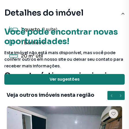
Detalhes do imóvel
1
quarto
Você pode encontrar novas
(1 suíte)
oportunidades!
1
banheiro
Este imóvel não está mais disponível, mas você pode
20 m²
útil
conferir outros em nosso site ou deixar seu contato para
receber mais informações.
Características principais
Ver sugestões
Em condomínio fechado
Veja outros imóveis nesta região
Porcelanato
Aceita Pet
Portão Eletrônico