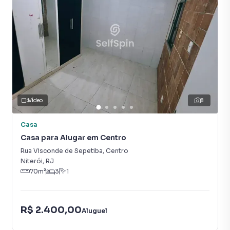
Ar-Condicionado
Vídeo
8
Casa
Casa para Alugar em Centro
Rua Visconde de Sepetiba
,
Centro
Niterói
,
RJ
70
m²
3
1
R$ 2.400,00
Aluguel