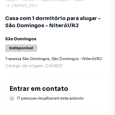
CA0043_SELF
Casa com 1 dormitório para alugar -
São Domingos - Niterói/RJ
São Domingos
Indisponível
Travessa São Domingos
,
São Domingos
-
Niterói
/
RJ
Código de origem:
CA0657
Entrar em contato
17 pessoas visualizaram este anúncio