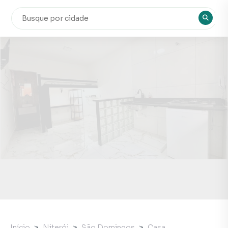
Início
Niterói
São Domingos
Casa