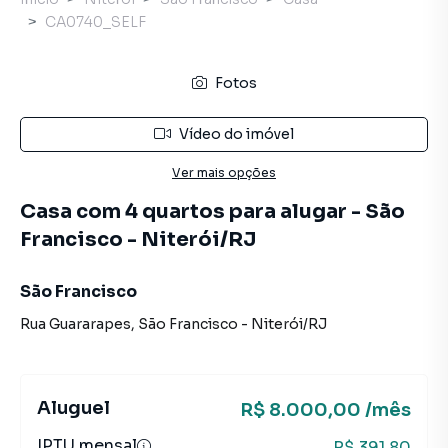
CA0740_SELF
Fotos
Vídeo do imóvel
Ver mais opções
Casa com 4 quartos para alugar - São
Francisco - Niterói/RJ
São Francisco
Rua Guararapes
,
São Francisco
-
Niterói
/
RJ
Aluguel
R$ 8.000,00 /mês
IPTU mensal
R$ 391,80