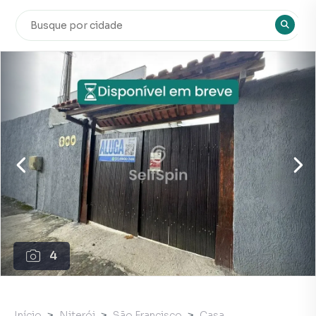
4
Início
Niterói
São Francisco
Casa