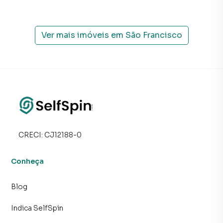
CONSULTAR ANTECIPADAMENTE A CONVENÇÃO E O
REGIMENTO INTERNO SE A ATIVIDADE QUE PRETENDE
DESENVOLVER PODE SER INSTALADA NO
Ver mais imóveis em
São Francisco
CONDOMÍNIO.
* OS VALORES REFERENTES À TAXAS E IMPOSTOS
PODERÃO SOFRER VARIAÇÕES. COM RELAÇÃO AO
VALOR DO CONDOMÍNIO, NÃO ESTÃO INCLUÍDAS AS
DESPESAS REFERENTES AO CONSUMO DE ÁGUA, LUZ E
GÁS. A SELFSPIN NÃO PEDE DEPÓSITO PARA GARANTIA
DE RESERVA. TODOS OS PAGAMENTOS À IMOBILIÁRIA
SERÃO EFETUADOS APÓS A ASSINATURA DO
CRECI:
CJ12188-0
CONTRATO.
Conheça
Blog
Indica SelfSpin