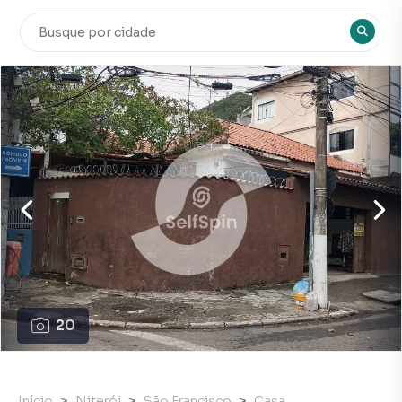
20
Início
Niterói
São Francisco
Casa