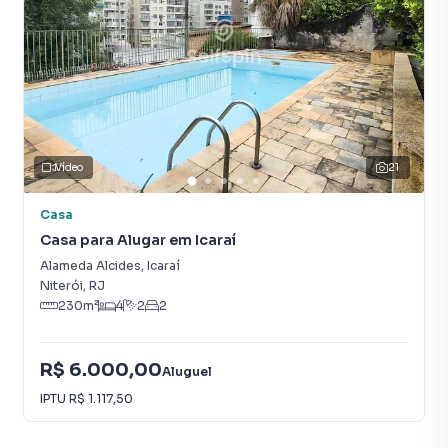
Vídeo
21
Casa
Casa para Alugar em Icaraí
Alameda Alcides
,
Icaraí
Niterói
,
RJ
230
m²
4
2
2
R$ 6.000,00
Aluguel
IPTU
R$ 1.117,50