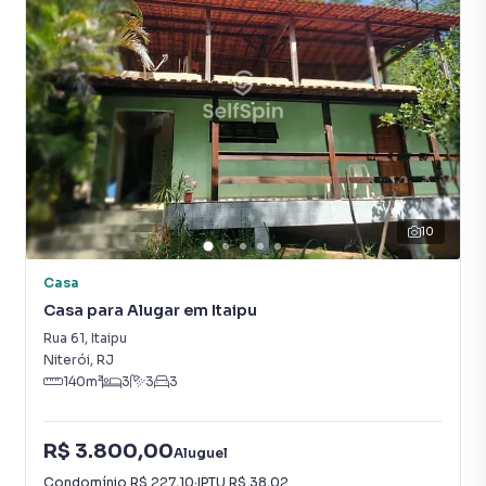
10
Casa
Casa para Alugar em Itaipu
Rua 61
,
Itaipu
Niterói
,
RJ
140
m²
3
3
3
R$ 3.800,00
Aluguel
Condomínio
R$ 227,10
·
IPTU
R$ 38,02