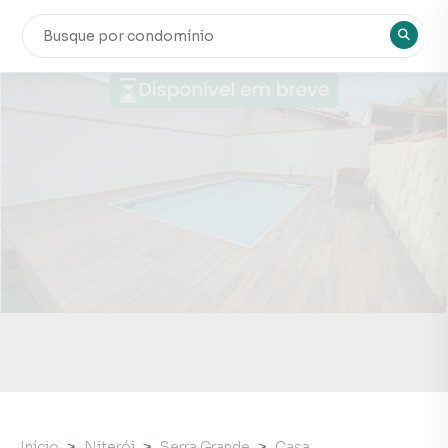
Início
Niterói
Serra Grande
Casa