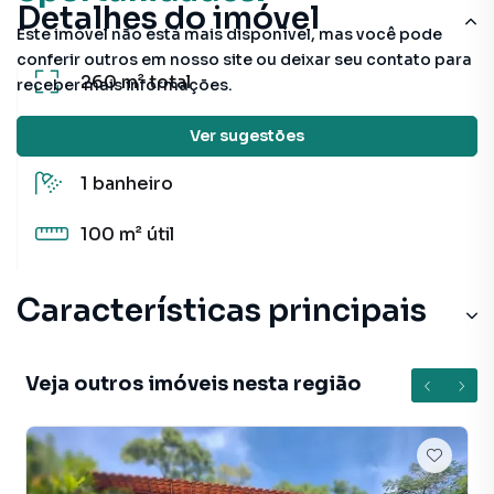
Detalhes do imóvel
Este imóvel não está mais disponível, mas você pode
conferir outros em nosso site ou deixar seu contato para
260 m²
total
receber mais informações.
2
quartos
(1 suíte)
Ver sugestões
1
banheiro
100 m²
útil
Características principais
Veja outros imóveis nesta região