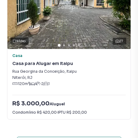
Vídeo
27
Casa
Casa para Alugar em Itaipu
Rua Georgina da Conceição
,
Itaipu
Niterói
,
RJ
120
m²
4
2
1
R$ 3.000,00
Aluguel
Condomínio
R$ 420,00
·
IPTU
R$ 200,00