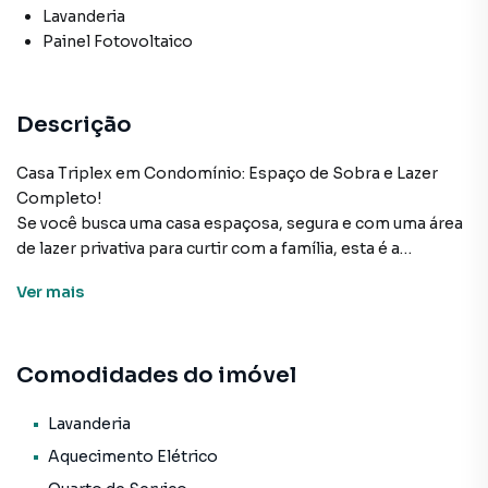
Lavanderia
Painel Fotovoltaico
Descrição
Casa Triplex em Condomínio: Espaço de Sobra e Lazer
Completo!
Se você busca uma casa espaçosa, segura e com uma área
de lazer privativa para curtir com a família, esta é a
oportunidade ideal. Localizada em um condomínio
Ver
mais
tranquilo na Rodovia Prefeito João Sampaio, o imóvel se
destaca pela excelente distribuição em 3 pavimentos.
Comodidades do imóvel
Distribuição dos 6 Quartos:
1º Pavimento: Sala muito ampla para dois ou mais
Lavanderia
ambientes, cozinha funcional, banheiro social e um quarto
Aquecimento Elétrico
térreo (perfeito para hóspedes ou escritório).