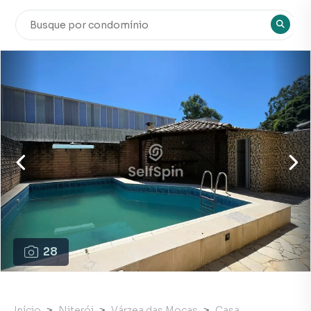
28
Início
Niterói
Várzea das Moças
Casa