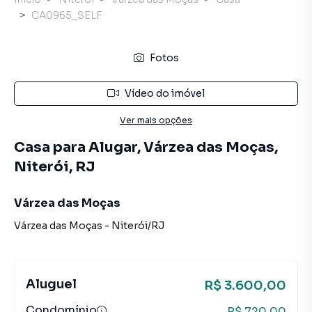
CA0965_SELF
Fotos
Vídeo do imóvel
Ver mais opções
Casa para Alugar, Várzea das Moças,
Niterói, RJ
Várzea das Moças
Várzea das Moças
-
Niterói
/
RJ
Aluguel
R$ 3.600,00
Condomínio
R$ 720,00