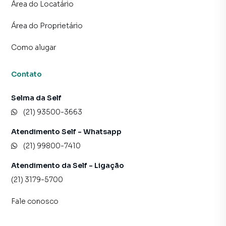
RESERVA. TODOS OS PAGAMENTOS À IMOBILIÁRIA
Área do Locatário
SERÃO EFETUADOS APÓS A ASSINATURA DO
Área do Proprietário
CONTRATO.
Como alugar
Contato
Selma da Self
(21) 93500-3663
Atendimento Self - Whatsapp
(21) 99800-7410
Atendimento da Self - Ligação
(21) 3179-5700
Fale conosco