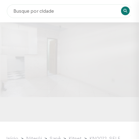
Início
Niterói
Sapê
Kitnet
KN0012_SELF