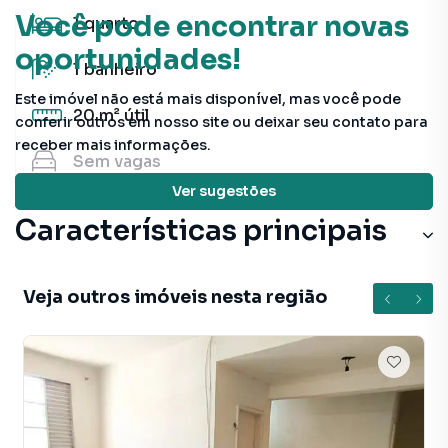
Você pode encontrar novas
1
quarto
oportunidades!
1
banheiro
Este imóvel não está mais disponível, mas você pode
20 m²
útil
conferir outros em nosso site ou deixar seu contato para
receber mais informações.
Sem
vagas
Ver sugestões
Características principais
Veja outros imóveis nesta região