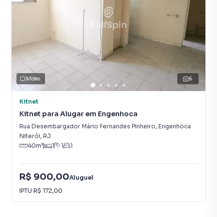
Vídeo
6
Kitnet
Kitnet para Alugar em Engenhoca
Rua Desembargador Mário Fernandes Pinheiro
,
Engenhoca
Niterói
,
RJ
40
m²
1
1
1
R$ 900,00
Aluguel
IPTU
R$ 172,00