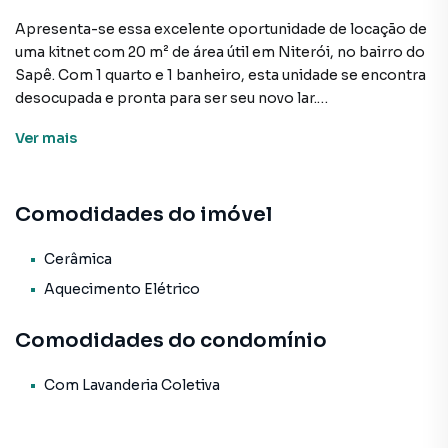
Apresenta-se essa excelente oportunidade de locação de
uma kitnet com 20 m² de área útil em Niterói, no bairro do
Sapê. Com 1 quarto e 1 banheiro, esta unidade se encontra
desocupada e pronta para ser seu novo lar.
Ver
mais
A kitnet conta com piso em cerâmica e aquecimento
elétrico, proporcionando conforto e praticidade ao dia a
dia. Além disso, o condomínio possui lavanderia coletiva,
Comodidades do imóvel
facilitando as tarefas domésticas. O aluguel mensal é de R$
850, um valor acessível para quem busca uma opção de
moradia funcional e bem localizada.
Cerâmica
Aquecimento Elétrico
A região do Sapê em Niterói é conhecida por sua
tranquilidade e segurança, oferecendo aos moradores fácil
Comodidades do condomínio
acesso a serviços essenciais, como mercados, farmácias e
pontos de ônibus. Essa kitnet se destaca como uma opção
Com Lavanderia Coletiva
atrativa para quem deseja uma moradia compacta e de
qualidade a um custo competitivo.