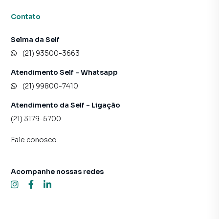
corporativas
Contato
Potencial de Utilização
A configuração do imóvel permite atender diversos
Selma da Self
segmentos, como:
• Clínicas médicas e odontológicas
(21) 93500-3663
• Centros de diagnóstico
Atendimento Self - Whatsapp
• Escritórios corporativos
(21) 99800-7410
• Empresas de tecnologia
• Coworkings
Atendimento da Self - Ligação
• Escolas e cursos profissionalizantes
(21) 3179-5700
• Centros de treinamento
• Empresas de consultoria
Fale conosco
• Agências de marketing e publicidade
• Escritórios de advocacia
• Contabilidade
Acompanhe nossas redes
• Instituições financeiras
• Sedes administrativas
Inteligência de Localização