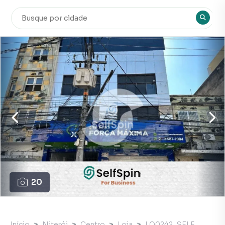
20
Início
Niterói
Centro
Loja
LO0242_SELF