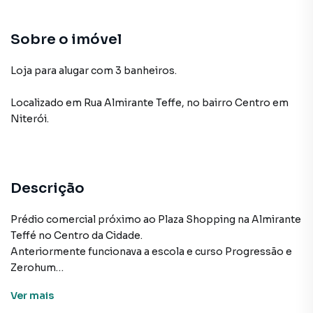
Sobre o imóvel
Loja para alugar com 3 banheiros.
Localizado
em
Rua Almirante Teffe
,
no bairro Centro
em
Niterói
.
Descrição
Prédio comercial próximo ao Plaza Shopping na Almirante
Teffé no Centro da Cidade.
Anteriormente funcionava a escola e curso Progressão e
Zerohum
Ver
mais
Loja Comercial para Aluguel no Centro de Niterói – 690m²