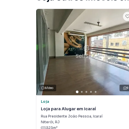
✔ Intenso fluxo diário de pedestres e veículos
✔ Fácil acesso às principais vias da cidade e a
Top 10 CNAEs com maior incidência de empresa
86.30-5/03 – Atividades médicas ambulatoriais
86.30-5/01 – Consultórios médicos;
86.50-0/03 – Atividades odontológicas;
69.11-7/01 – Serviços advocatícios;
70.20-4/00 – Consultoria em gestão empresari
68.22-6/00 – Administração de imóveis;
47.81-4/00 – Comércio varejista de vestuário e
56.11-2/01 – Restaurantes e similares;
96.02-5/01 – Salões de beleza e estética;
Vídeo
9
85.99-6/04 – Cursos livres e treinamentos.
Loja
Estimativa baseada no perfil empresarial cons
Loja para Alugar em Icaraí
Receita Federal.
Rua Presidente João Pessoa
,
Icaraí
Niterói
,
RJ
Principais Linhas de Transporte (até 500 m)
323
m²