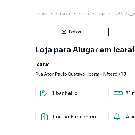
Início
Niterói
Icaraí
Loja
LO0330_
Fotos
Loja para Alugar em Icaraí
Icaraí
Rua Ator Paulo Gustavo
,
Icaraí
-
Niterói
/
RJ
1
banheiro
71 
Portão Eletrônico
Ala