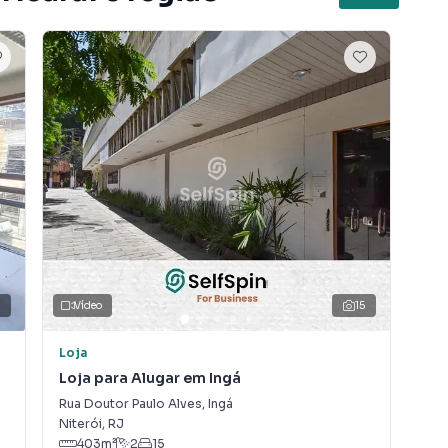
.
mpla oferta de transporte público.
s ativas (raio de 2 km)
 especializadas;
al;
 acessórios;
Vídeo
15
Loja
Loj
olidado de Icaraí e registros públicos da JUCERJA e
Loja para Alugar em Ingá
Loj
Rua Doutor Paulo Alves
,
Ingá
Rua
Niterói
,
RJ
Nit
403
m²
2
15