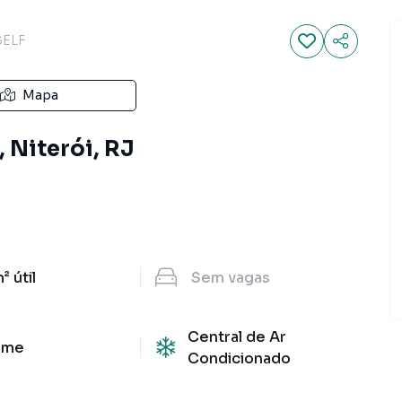
SELF
Mapa
, Niterói, RJ
m²
útil
Sem
vagas
Central de Ar
rme
Condicionado