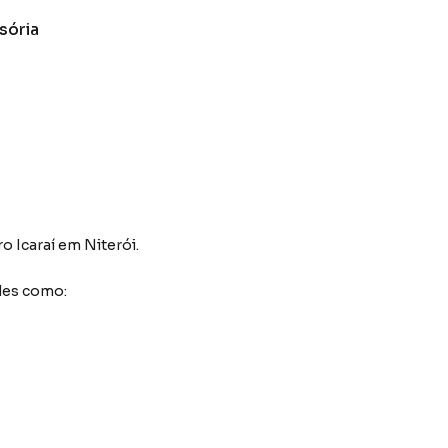
isória
ro Icaraí
em Niterói
.
des como: