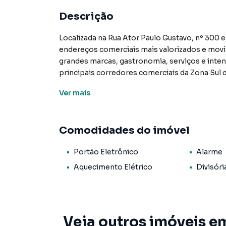
Descrição
Localizada na Rua Ator Paulo Gustavo, nº 300 em Icaraí, esta loja está posicionada em um dos
endereços comerciais mais valorizados e movi
grandes marcas, gastronomia, serviços e inte
principais corredores comerciais da Zona Sul d
Ver
mais
A região apresenta renda familiar estimada e
das classes A e B, reunindo um público formado
empresários, executivos e famílias de alto pod
Comodidades do imóvel
e 59 anos, perfil altamente consumidor e com
Portão Eletrônico
Alarme
POR QUE INVESTIR NESTE PONTO ESTRATÉ
Aquecimento Elétrico
Divisóri
✔ Localização em uma das ruas comerciais mais
✔ Região com predominância das classes A e 
✔ Público formado principalmente por profiss
✔ Forte sinergia com clínicas, consultórios, e
Veja outros imóveis em
comércio especializado.