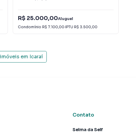
 municipais, entre elas:
R$ 25.000,00
R$
Aluguel
Condomínio
R$ 7.100,00
·
IPTU
R$ 3.500,00
IPT
ácil acesso às avenidas Roberto Silveira, Almirante Ary
 imóveis em
Icaraí
ente mobilidade para clientes e colaboradores.
rido em área de uso misto consolidado, com forte
 permitindo a instalação de clínicas, consultórios,
educação e diversos outros segmentos, mediante
ompetentes.
Contato
Selma da Self