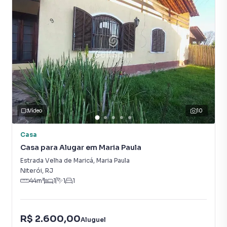
Vídeo
10
Casa
Casa para Alugar em Maria Paula
Estrada Velha de Maricá
,
Maria Paula
Niterói
,
RJ
44
m²
1
1
1
R$ 2.600,00
Aluguel