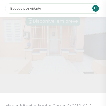
Início
Niterói
Icaraí
Casa
CA0050_SELF