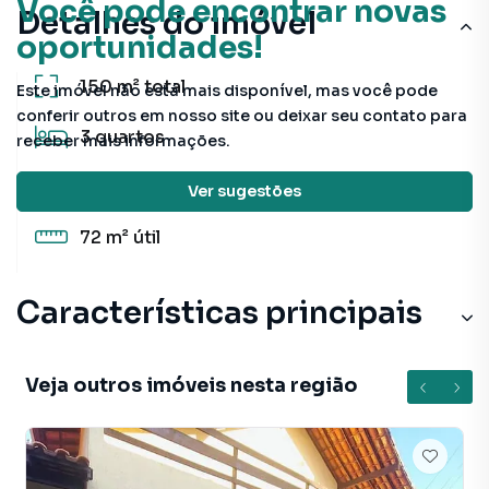
Você pode encontrar novas
Detalhes do imóvel
oportunidades!
150 m²
total
Este imóvel não está mais disponível, mas você pode
conferir outros em nosso site ou deixar seu contato para
3
quartos
receber mais informações.
1
banheiro
Ver sugestões
72 m²
útil
Características principais
Veja outros imóveis nesta região