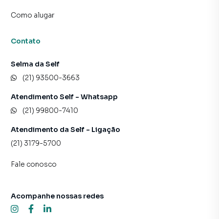
PODERÃO SOFRER VARIAÇÕES. COM RELAÇÃO AO
Como alugar
VALOR DO CONDOMÍNIO, NÃO ESTÃO INCLUÍDAS AS
DESPESAS REFERENTES AO CONSUMO DE ÁGUA, LUZ E
Contato
GÁS. A SELF NÃO PEDE DEPÓSITO PARA GARANTIA DE
RESERVA. TODOS OS PAGAMENTOS À IMOBILIÁRIA
Selma da Self
SERÃO EFETUADOS APÓS A ASSINATURA DO
CONTRATO.
(21) 93500-3663
Atendimento Self - Whatsapp
(21) 99800-7410
Atendimento da Self - Ligação
(21) 3179-5700
Fale conosco
Acompanhe nossas redes