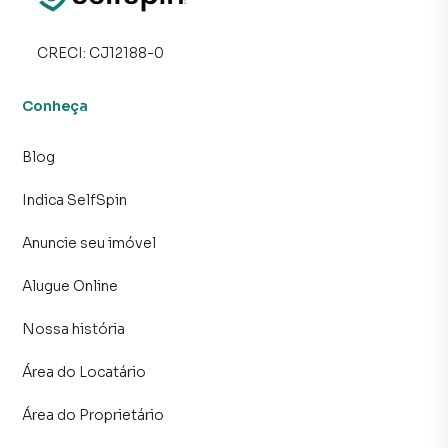
DESPESAS REFERENTES AO CONSUMO DE ÁGUA, LUZ E
GÁS. A SELF NÃO PEDE DEPÓSITO PARA GARANTIA DE
RESERVA. TODOS OS PAGAMENTOS À IMOBILIÁRIA
CRECI:
CJ12188-0
SERÃO EFETUADOS APÓS A ASSINATURA DO
CONTRATO!
Conheça
Blog
Indica SelfSpin
Anuncie seu imóvel
Alugue Online
Nossa história
Área do Locatário
Área do Proprietário