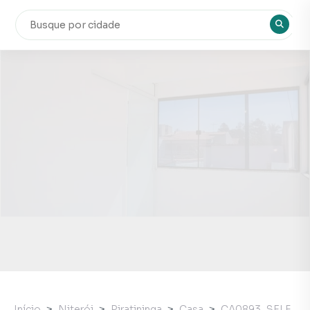
Início
Niterói
Piratininga
Casa
CA0893_SELF