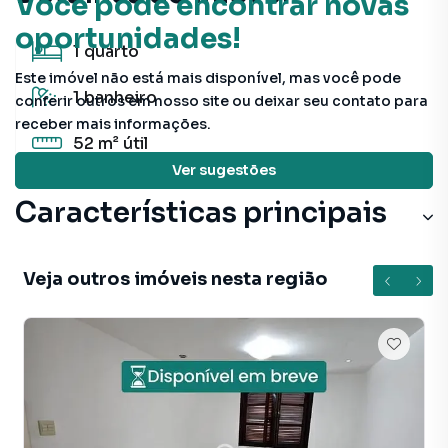
Você pode encontrar novas
oportunidades!
1
quarto
Este imóvel não está mais disponível, mas você pode
1
banheiro
conferir outros em nosso site ou deixar seu contato para
receber mais informações.
52 m²
útil
Ver sugestões
Características principais
Cerâmica
Veja outros imóveis nesta região
Varanda
Aquecimento Elétrico