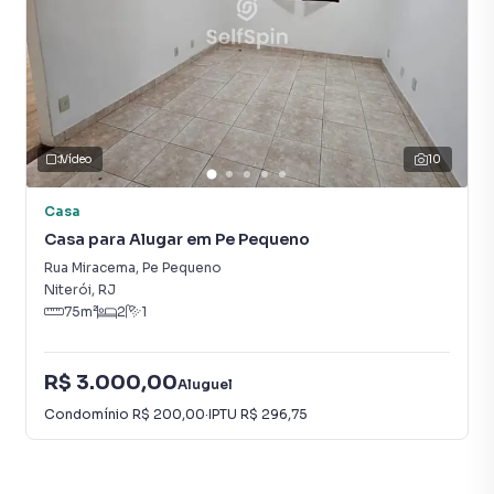
Vídeo
10
Casa
Casa para Alugar em Pe Pequeno
Rua Miracema
,
Pe Pequeno
Niterói
,
RJ
75
m²
2
1
R$ 3.000,00
Aluguel
Condomínio
R$ 200,00
·
IPTU
R$ 296,75