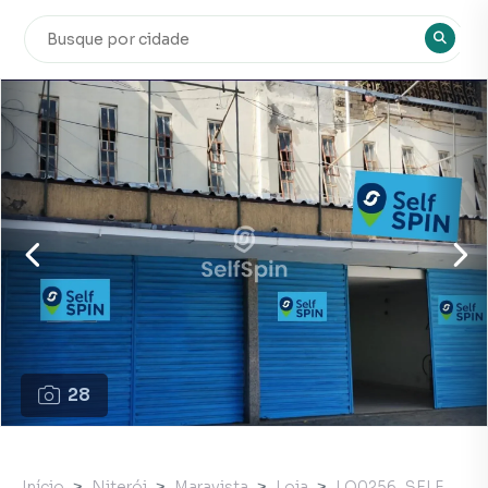
28
Início
Niterói
Maravista
Loja
LO0256_SELF